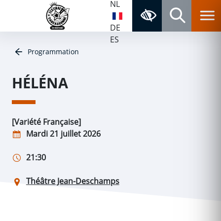
NL
Aller au contenu
Aller au menu
Navigation principale
Accessibilité
Panneau de gestion des cookies
Retour à la page d'accueil
DE
Rechercher
ES
Programmation
HÉLÉNA
[Variété Française]
Mardi 21 juillet 2026
21:30
Théâtre Jean-Deschamps