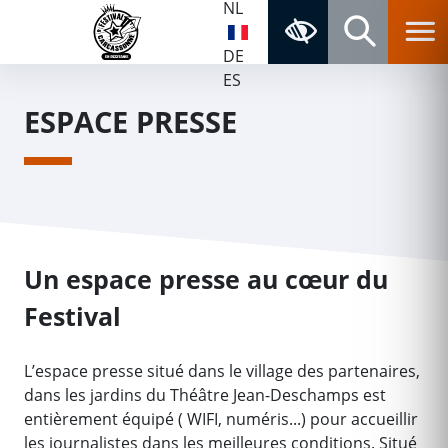
NL
Aller au contenu
Aller au menu
Navigation principale
Accessibilité
Panneau de gestion des cookies
Retour à la page d'accueil
DE
Rechercher
ES
ESPACE PRESSE
Un espace presse au cœur du
Festival
L’espace presse situé dans le village des partenaires,
dans les jardins du Théâtre Jean-Deschamps est
entièrement équipé ( WIFI, numéris...) pour accueillir
les journalistes dans les meilleures conditions. Situé