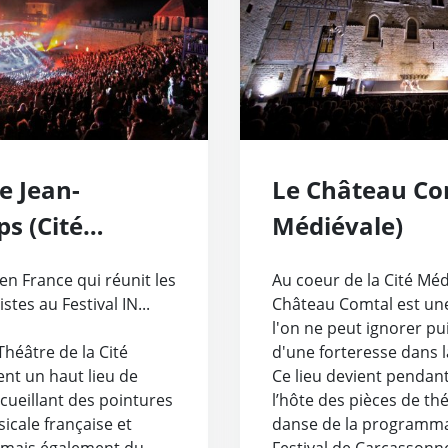
e Jean-
Le Château Com
s (Cité
Médiévale)
e)
en France qui réunit les
Au coeur de la Cité Médi
stes au Festival IN...
Château Comtal est une
l'on ne peut ignorer pui
Théâtre de la Cité
d'une forteresse dans l
nt un haut lieu de
Ce lieu devient pendan
cueillant des pointures
l’hôte des pièces de th
icale française et
danse de la programm
, mais également du
Festival de Carcassonn