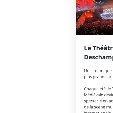
Le Théâtr
Deschamp
Médiéval
Un site unique 
plus grands arti
Chaque été, le 
Médiévale devie
spectacle en ac
de la scène mus
internationale