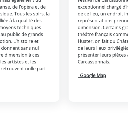
danse, de l’opéra et de
exceptionnel chargé d’hi
sique. Tous les soirs, la
de ce lieu, un endroit i
liée à la qualité des
représentations prenn
x moyens techniques
dimension. Certains g
 au public de grands
théâtre français comme
ion. L’histoire et
Huster, on fait du Châ
u donnent sans nul
de leurs lieux privilégi
re dimension à ces
présenter leurs pièces 
es artistes et les
Carcassonnais.
retrouvent nulle part
Google Map