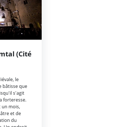
tal (Cité
évale, le
 bâtisse que
squ'il s'agit
a forteresse.
t un mois,
éâtre et de
ation du
e. Un endroit