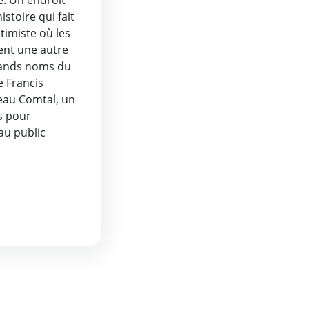
stoire qui fait
ntimiste où les
ent une autre
rands noms du
 Francis
teau Comtal, un
és pour
au public