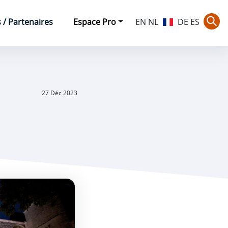
/ Partenaires
Espace Pro
EN
NL
DE
ES
Rec
27 Déc 2023