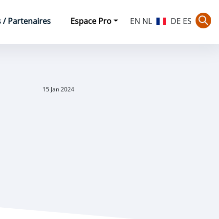
/ Partenaires
Espace Pro
EN
NL
DE
ES
Rec
15 Jan 2024