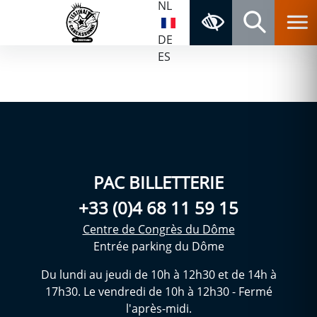
NL
Aller au contenu
Aller au menu
Navigation principale
Accessibilité
Panneau de gestion des cookies
Retour à la page d'accueil
DE
Rechercher
ES
PAC BILLETTERIE
+33 (0)4 68 11 59 15
Centre de Congrès du Dôme
Entrée parking du Dôme
Du lundi au jeudi de 10h à 12h30 et de 14h à
17h30. Le vendredi de 10h à 12h30 - Fermé
l'après-midi.