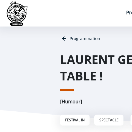
Aller au contenu
Aller au menu
Panneau de gestion des cookies
Navigation principal
Pr
Programmation
LAURENT GE
TABLE !
[Humour]
FESTIVAL IN
SPECTACLE