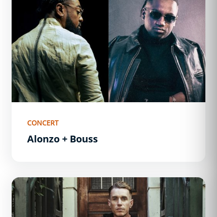
CONCERT
Alonzo + Bouss
Ben Mazué - 1ère partie Noé Extrat